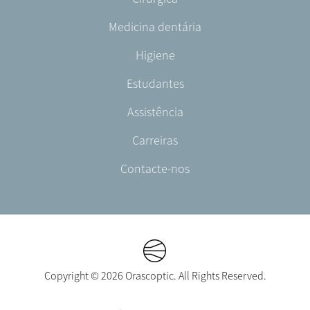
English/Portuguese
-
Medicina dentária
PT-
PT
Higiene
Estudantes
Assistência
Carreiras
Contacte-nos
Copyright © 2026 Orascoptic. All Rights Reserved.