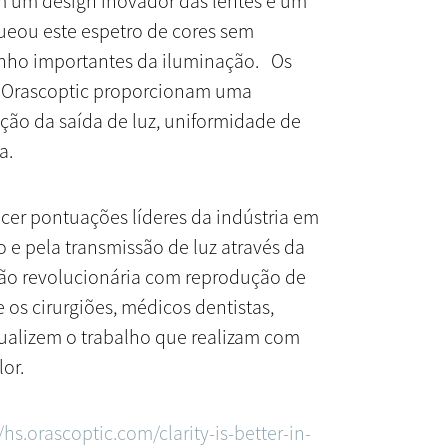
 um design inovador das lentes e um
queou este espetro de cores sem
ho importantes da iluminação. Os
a Orascoptic proporcionam uma
ão da saída de luz, uniformidade de
ia.
cer pontuações líderes da indústria em
o e pela transmissão de luz através da
ão revolucionária com reprodução de
 os cirurgiões, médicos dentistas,
isualizem o trabalho que realizam com
or.
/hs.orascoptic.com/clarity-is-better-in-