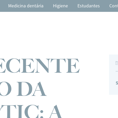
Medicina dentária
Higiene
Estudantes
Con
RECENTE
O DA
S
TIC: A