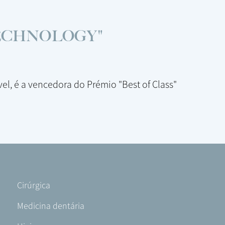
TECHNOLOGY"
el, é a vencedora do Prémio "Best of Class"
Footer
Cirúrgica
-
Medicina dentária
PT-
PT