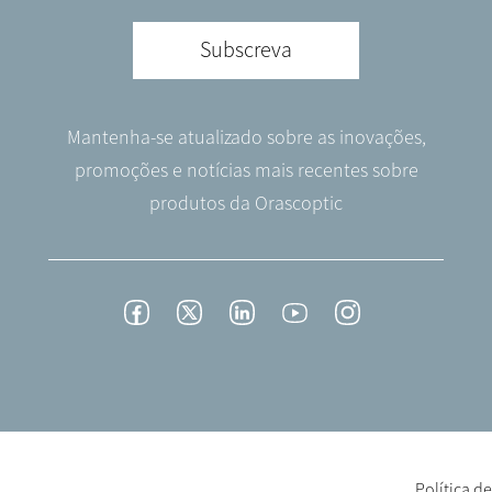
Subscreva
Mantenha-se atualizado sobre as inovações,
promoções e notícias mais recentes sobre
produtos da Orascoptic
Footer
Facebook
Twitter
LinkedIn
YouTube
Instagram
Social
-
English/Portuguese
Footer
Política d