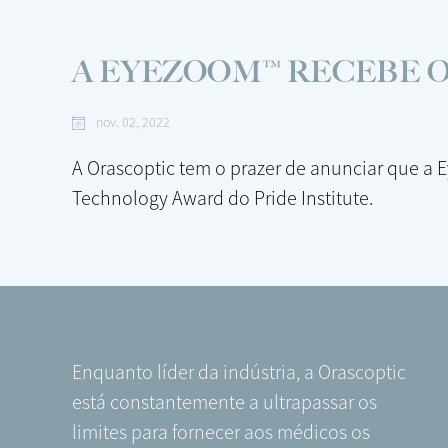
A EYEZOOM™ RECEBE O
nov. 02, 2022
A Orascoptic tem o prazer de anunciar que a E
Technology Award do Pride Institute.
Enquanto líder da indústria, a Orascoptic
está constantemente a ultrapassar os
limites para fornecer aos médicos os