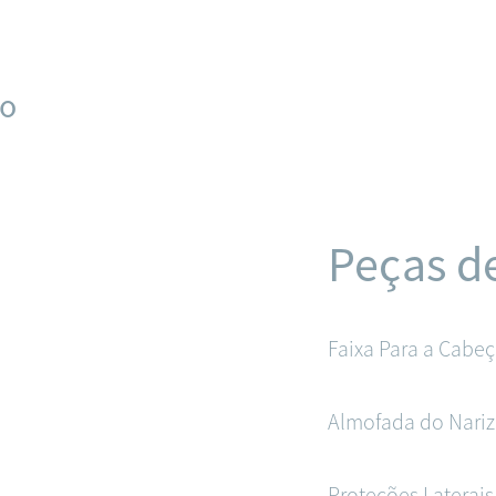
ão
Peças d
Faixa Para a Cabe
Almofada do Nariz
Proteções Laterais