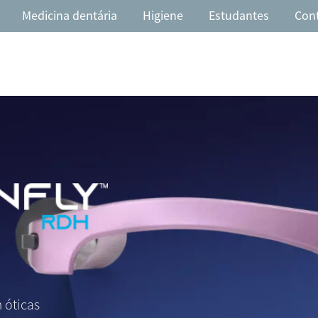
Medicina dentária
Higiene
Estudantes
Con
 óticas