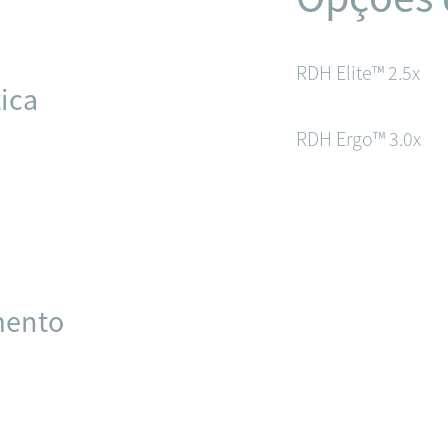
RDH Elite™ 2.5x
tica
RDH Ergo™ 3.0x
mento