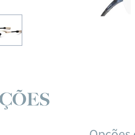
AÇÕES
Opções 