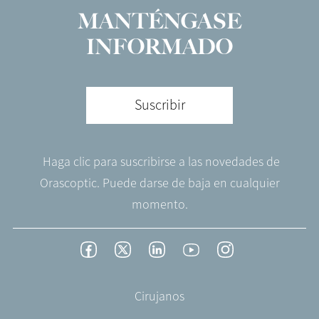
MANTÉNGASE
INFORMADO
Suscribir
Haga clic para suscribirse a las novedades de
Orascoptic. Puede darse de baja en cualquier
momento.
Footer
Facebook
Twitter
LinkedIn
YouTube
Instagram
Social
-
Footer
Cirujanos
Spain
-