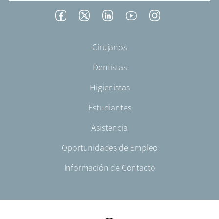
Footer
Facebook
Twitter
LinkedIn
YouTube
Instagram
Social
-
Footer
Cirujanos
Spain
-
Dentistas
ES-
ES
Higienistas
Estudiantes
Asistencia
Oportunidades de Empleo
Información de Contacto