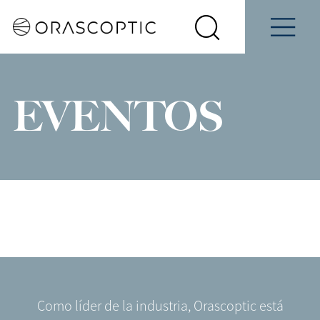
Programe
Información
iantes
una
de Contacto
Seleccione
Demostración
Buscar
Menu
su
Orascoptic
país
EVENTOS
Como líder de la industria, Orascoptic está