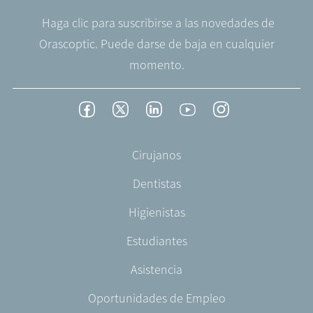
Haga clic para suscribirse a las novedades de
Orascoptic. Puede darse de baja en cualquier
momento.
Footer
Facebook
Twitter
LinkedIn
YouTube
Instagram
Social
-
Footer
Cirujanos
Spain
-
Dentistas
ES-
ES
Higienistas
Estudiantes
Asistencia
Oportunidades de Empleo