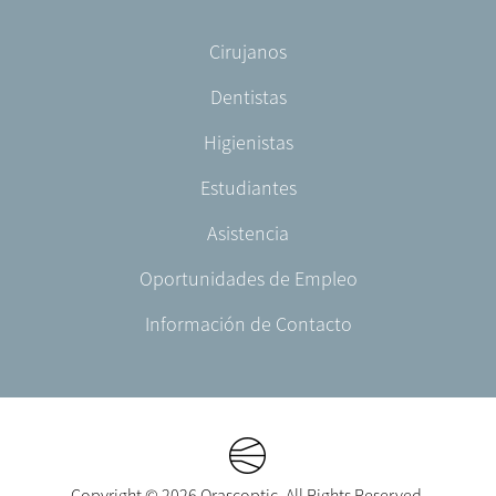
Social
-
Footer
Cirujanos
Spain
-
Dentistas
ES-
ES
Higienistas
Estudiantes
Asistencia
Oportunidades de Empleo
Información de Contacto