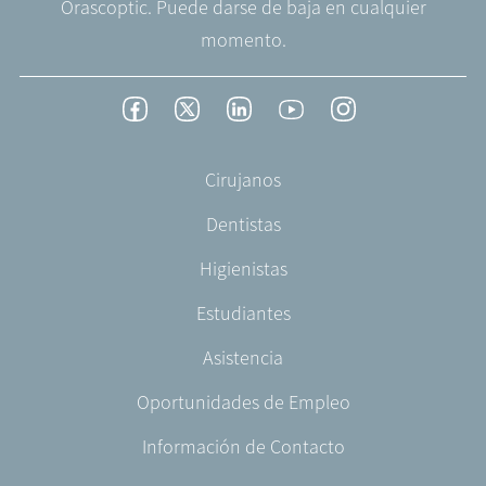
Orascoptic. Puede darse de baja en cualquier
momento.
Footer
Facebook
Twitter
LinkedIn
YouTube
Instagram
Social
-
Footer
Cirujanos
Spain
-
Dentistas
ES-
ES
Higienistas
Estudiantes
Asistencia
Oportunidades de Empleo
Información de Contacto